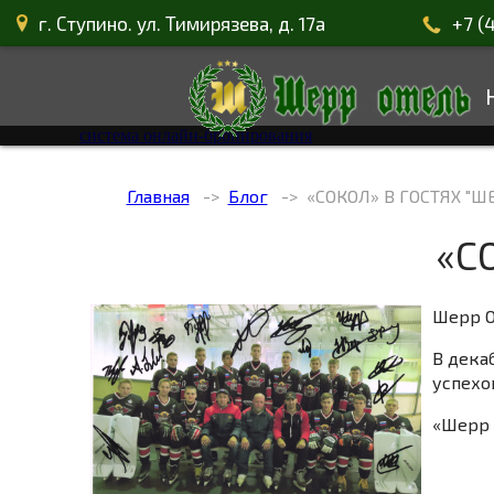
г. Ступино. ул. Тимирязева, д. 17а
+7 (
система онлайн-бронирования
Главная
Блог
«СОКОЛ» В ГОСТЯХ "Ш
«С
Шерр О
В дека
успехо
«Шерр 