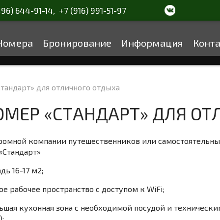
496) 644-91-14
+7 (916) 991-51-97
,
Номера
Бронирование
Информация
Конт
тандарт» для отличного отдыха
МЕР «СТАНДАРТ» ДЛЯ ОТ
ромной компании путешественников или самостоятельн
«Стандарт»
дь 16-17 м2;
ое рабочее пространство с доступом к WiFi;
льшая кухонная зона с необходимой посудой и техническ
;