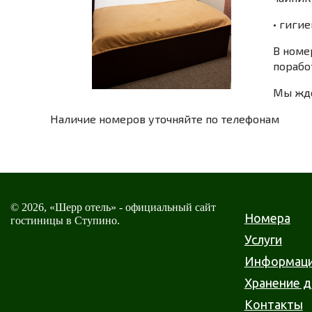
• гиги
В номе
порабо
Мы ждё
Наличие номеров уточняйте по телефонам
© 2026, «Шерр отель» - официальный сайт
Номера
гостиницы в Ступино.
Услуги
Информац
Хранение 
Контакты