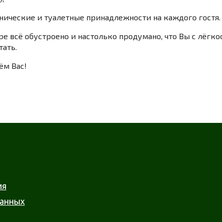
енические и туалетные принадлежности на каждого гостя.
ре всё обустроено и настолько продумано, что Вы с лёгк
тать.
м Вас!
ия
данных