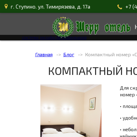
г. Ступино. ул. Тимирязева, д. 17а
+7 (
система онлайн-бронирования
Главная
Блог
Компактный номер «С
КОМПАКТНЫЙ НО
Для ск
номер 
• площа
• удобн
• небо
чайник)