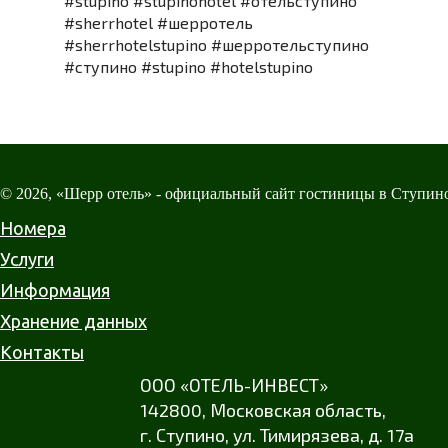
#stupino #stupinohotel #отельступино
#sherrhotel #шерротель
#sherrhotelstupino #шерротельступино
#ступино #stupino #hotelstupino
© 2026, «Шерр отель» - официальный сайт гостиницы в Ступин
Номера
Услуги
Информация
Хранение данных
Контакты
ООО «ОТЕЛЬ-ИНВЕСТ»
142800,
Московская область
,
г. Ступино
,
ул. Тимирязева
,
д. 17а