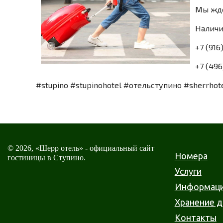
Мы ждё
Наличи
+7 (916
+7 (496
#stupino #stupinohotel #отельступино #sherrho
© 2026, «Шерр отель» - официальный сайт
Номера
гостиницы в Ступино.
Услуги
Информац
Хранение 
Контакты