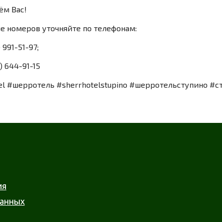
м Вас!
е номеров уточняйте по телефонам:
) 991-51-97;
) 644-91-15
tel #шерротель #sherrhotelstupino #шерротельступино #ст
ия
данных